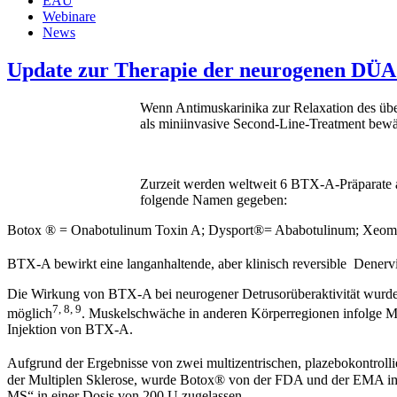
EAU
Webinare
News
Update zur Therapie der neurogenen DÜA
Wenn Antimuskarinika zur Relaxation des über
als miniinvasive Second-Line-Treatment bewä
Zurzeit werden weltweit 6 BTX-A-Präparate a
folgende Namen gegeben:
Botox ® = Onabotulinum Toxin A; Dysport®= Ababotulinum; Xeomin
BTX-A bewirkt eine langanhaltende, aber klinisch reversible Denerv
Die Wirkung von BTX-A bei neurogener Detrusorüberaktivität wurde ber
7, 8, 9
möglich
. Muskelschwäche in anderen Körperregionen infolge Mi
Injektion von BTX-A.
Aufgrund der Ergebnisse von zwei multizentrischen, plazebokontrol
der Multiplen Sklerose, wurde Botox® von der FDA und der EMA im Ja
MS“ in einer Dosis von 200 U zugelassen.