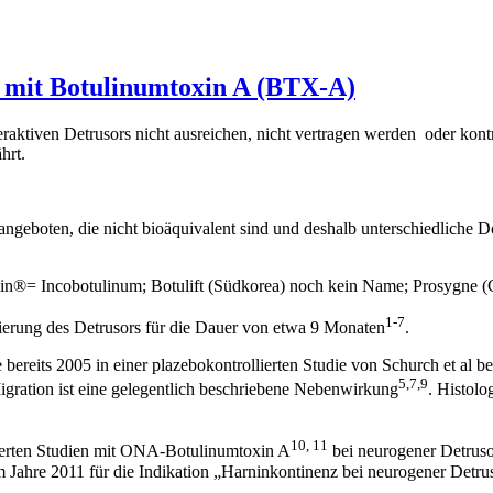
 mit Botulinumtoxin A (BTX-A)
aktiven Detrusors nicht ausreichen, nicht vertragen werden oder kontra
hrt.
ngeboten, die nicht bioäquivalent sind und deshalb unterschiedliche 
®= Incobotulinum; Botulift (Südkorea) noch kein Name; Prosygne 
1-7
ierung des Detrusors für die Dauer von etwa 9 Monaten
.
eits 2005 in einer plazebokontrollierten Studie von Schurch et al bew
5,7,9
gration ist eine gelegentlich beschriebene Nebenwirkung
. Histolo
10, 11
lierten Studien mit ONA-Botulinumtoxin A
bei neurogener Detrusor
hre 2011 für die Indikation „Harninkontinenz bei neurogener Detruso