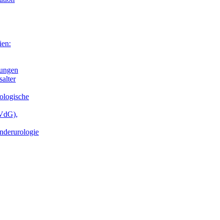
ien:
Jungen
alter
ologische
(VdG),
nderurologie