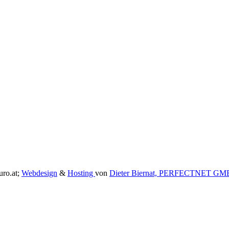
uro.at;
Webdesign
&
Hosting
von
Dieter Biernat, PERFECTNET G