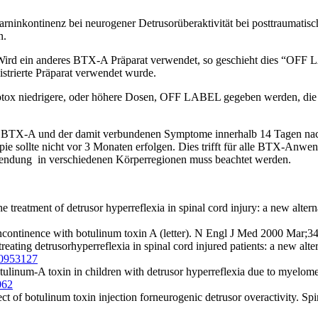
arninkontinenz bei neurogener Detrusorüberaktivität bei posttraumati
n.
. Wird ein anderes BTX-A Präparat verwendet, so geschieht dies “OFF
strierte Präparat verwendet wurde.
ox niedrigere, oder höhere Dosen, OFF LABEL gegeben werden, die B
nge BTX-A und der damit verbundenen Symptome innerhalb 14 Tagen nac
ie sollte nicht vor 3 Monaten erfolgen. Dies trifft für alle BTX-An
wendung in verschiedenen Körperregionen muss beachtet werden.
e treatment of detrusor hyperreflexia in spinal cord injury: a new alte
continence with botulinum toxin A (letter). N Engl J Med 2000 Mar;3
ating detrusorhyperreflexia in spinal cord injured patients: a new alter
10953127
otulinum-A toxin in children with detrusor hyperreflexia due to myelom
062
 of botulinum toxin injection forneurogenic detrusor overactivity. S