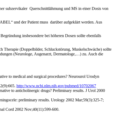
scher subzervikaler Querschnittlähmung und MS in einer Dosis von
 LABEL“ und der Patient muss darüber aufgeklärt werden. Aus
egründung insbesondere bei höheren Dosen sollte ebenfalls
h Therapie (Doppelbilder, Schluckstörung, Muskelschwäche) sollte
wendungen (Neurologe, Augenarzt, Dermatologe,…) zu. Auch die
rnative to medical and surgical procedures? Neurourol Urodyn
42(9):665.
http://www.ncbi.nlm.nih.gov/pubmed/10702067
native to anticholinergic drugs? Preliminary results. J Urol 2000
eningocele: preliminary results. Urology 2002 Mar;59(3):325-7;
pinal Cord 2002 Nov;40(11):599-600.