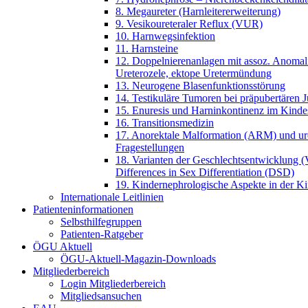
8. Megaureter (Harnleitererweiterung)
9. Vesikoureteraler Reflux (VUR)
10. Harnwegsinfektion
11. Harnsteine
12. Doppelnierenanlagen mit assoz. Anomal
Ureterozele, ektope Uretermündung
13. Neurogene Blasenfunktionsstörung
14. Testikuläre Tumoren bei präpubertären 
15. Enuresis und Harninkontinenz im Kindes
16. Transitionsmedizin
17. Anorektale Malformation (ARM) und ur
Fragestellungen
18. Varianten der Geschlechtsentwicklung 
Differences in Sex Differentiation (DSD)
19. Kindernephrologische Aspekte in der Ki
Internationale Leitlinien
Patienteninformationen
Selbsthilfegruppen
Patienten-Ratgeber
ÖGU Aktuell
ÖGU-Aktuell-Magazin-Downloads
Mitgliederbereich
Login Mitgliederbereich
Mitgliedsansuchen