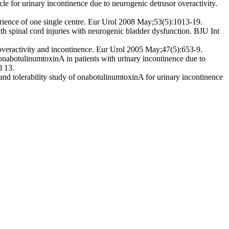
le for urinary incontinence due to neurogenic detrusor overactivity.
rience of one single centre. Eur Urol 2008 May;53(5):1013-19.
th spinal cord injuries with neurogenic bladder dysfunction. BJU Int
r overactivity and incontinence. Eur Urol 2005 May;47(5):653-9.
nabotulinumtoxinA in patients with urinary incontinence due to
l 13.
 tolerability study of onabotulinumtoxinA for urinary incontinence