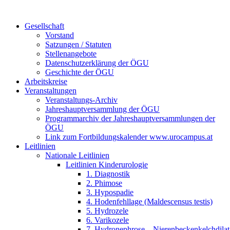
Gesellschaft
Vorstand
Satzungen / Statuten
Stellenangebote
Datenschutzerklärung der ÖGU
Geschichte der ÖGU
Arbeitskreise
Veranstaltungen
Veranstaltungs-Archiv
Jahreshauptversammlung der ÖGU
Programmarchiv der Jahreshauptversammlungen der
ÖGU
Link zum Fortbildungskalender www.urocampus.at
Leitlinien
Nationale Leitlinien
Leitlinien Kinderurologie
1. Diagnostik
2. Phimose
3. Hypospadie
4. Hodenfehllage (Maldescensus testis)
5. Hydrozele
6. Varikozele
7. Hydronephrose – Nierenbeckenkelchdilat