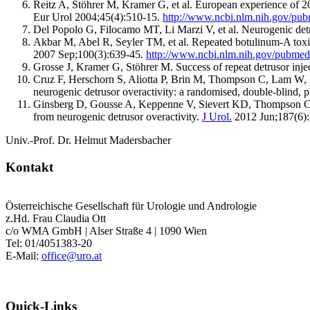
Reitz A, Stöhrer M, Kramer G, et al. European experience of 200
Eur Urol 2004;45(4):510-15.
http://www.ncbi.nlm.nih.gov/pu
Del Popolo G, Filocamo MT, Li Marzi V, et al. Neurogenic detr
Akbar M, Abel R, Seyler TM, et al. Repeated botulinum-A toxin 
2007 Sep;100(3):639-45.
http://www.ncbi.nlm.nih.gov/pubme
Grosse J, Kramer G, Stöhrer M. Success of repeat detrusor inje
Cruz F, Herschorn S, Aliotta P, Brin M, Thompson C, Lam W, Da
neurogenic detrusor overactivity: a randomised, double-blind, p
Ginsberg D, Gousse A, Keppenne V, Sievert KD, Thompson C, L
from neurogenic detrusor overactivity.
J Urol.
2012 Jun;187(6):
Univ.-Prof. Dr. Helmut Madersbacher
Kontakt
Österreichische Gesellschaft für Urologie und Andrologie
z.Hd. Frau Claudia Ott
c/o WMA GmbH | Alser Straße 4 | 1090 Wien
Tel: 01/4051383-20
E-Mail:
office@uro.at
Quick-Links