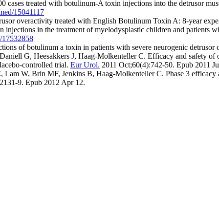
 cases treated with botulinum-A toxin injections into the detrusor musc
bmed/15041117
usor overactivity treated with English Botulinum Toxin A: 8-year expe
injections in the treatment of myelodysplastic children and patients wi
d/17532858
ctions of botulinum a toxin in patients with severe neurogenic detruso
niell G, Heesakkers J, Haag-Molkenteller C. Efficacy and safety of o
lacebo-controlled trial.
Eur Urol.
2011 Oct;60(4):742-50. Epub 2011 Ju
am W, Brin MF, Jenkins B, Haag-Molkenteller C. Phase 3 efficacy and
2131-9. Epub 2012 Apr 12.