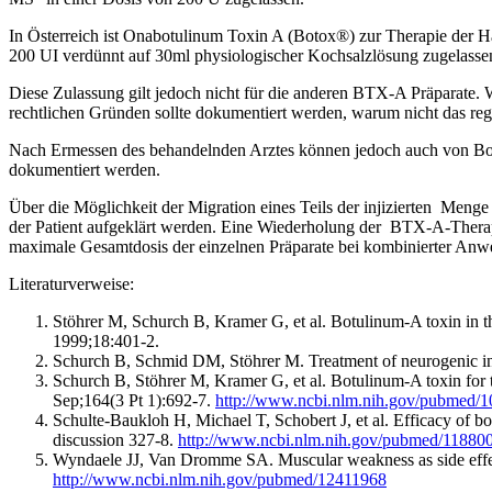
In Österreich ist Onabotulinum Toxin A (Botox®) zur Therapie der H
200 UI verdünnt auf 30ml physiologischer Kochsalzlösung zugelasse
Diese Zulassung gilt jedoch nicht für die anderen BTX-A Präparate
rechtlichen Gründen sollte dokumentiert werden, warum nicht das regi
Nach Ermessen des behandelnden Arztes können jedoch auch von Bot
dokumentiert werden.
Über die Möglichkeit der Migration eines Teils der injizierten Me
der Patient aufgeklärt werden. Eine Wiederholung der BTX-A-Therap
maximale Gesamtdosis der einzelnen Präparate bei kombinierter An
Literaturverweise:
Stöhrer M, Schurch B, Kramer G, et al. Botulinum-A toxin in th
1999;18:401-2.
Schurch B, Schmid DM, Stöhrer M. Treatment of neurogenic in
Schurch B, Stöhrer M, Kramer G, et al. Botulinum-A toxin for tre
Sep;164(3 Pt 1):692-7.
http://www.ncbi.nlm.nih.gov/pubmed/
Schulte-Baukloh H, Michael T, Schobert J, et al. Efficacy of b
discussion 327-8.
http://www.ncbi.nlm.nih.gov/pubmed/11880
Wyndaele JJ, Van Dromme SA. Muscular weakness as side effect
http://www.ncbi.nlm.nih.gov/pubmed/12411968